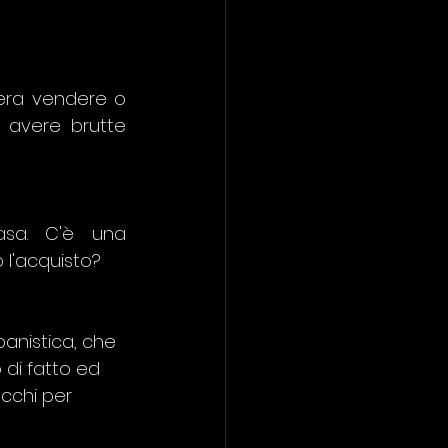
era vendere o 
 avere brutte 
sa. C'è una 
 l'acquisto?
anistica, che 
 di fatto ed 
cchi per 