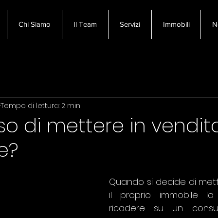
Chi Siamo
Il Team
Servizi
Immobili
N
i prima casa
Immobiliare Pisa
Vendere casa
Tempo di lettura: 2 min
ti Immobiliare
so di mettere in vendita
e?
Quando si decide di mett
il proprio immobile la
ricadere su un consul