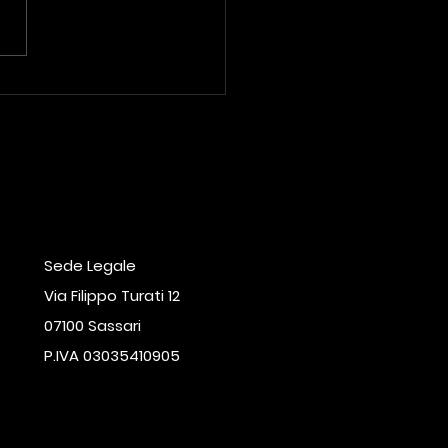
uovo Lusso Immobiliare:
arità come Chiave del
cesso
Sede Legale
Via Filippo Turati 12
07100 Sassari
P.IVA 03035410905