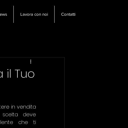
ews
Lavora con noi
Contatti
AlessandraLai
 il Tuo
ere in vendita 
 scelta deve 
ente che ti 