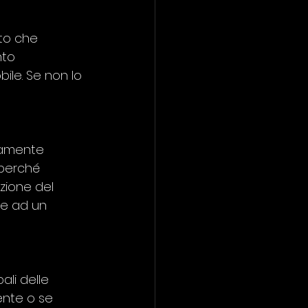
to che 
nto 
ile. Se non lo 
iamente 
 perché
re ad un 
ali delle 
ente o se 