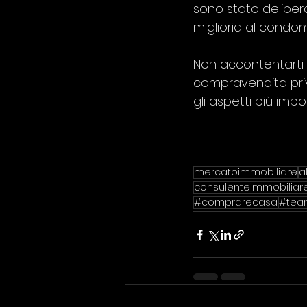
sono stato delibera
miglioria al condo
Non accontentarti 
compravendita priva
gli aspetti più impo
mercatoimmobiliare
a
consulenteimmobiliar
#comprarecasa
#team