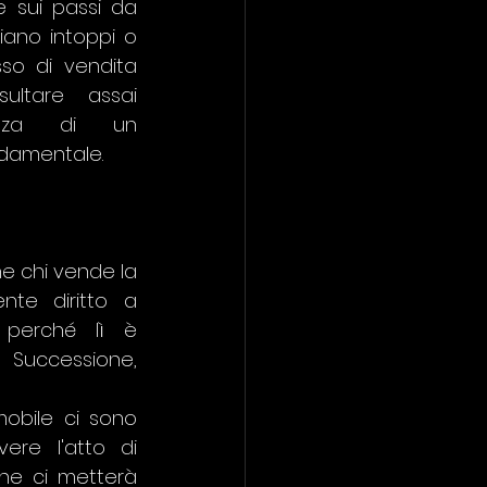
 sui passi da 
iano intoppi o 
so di vendita 
ltare assai 
tanza di un 
ndamentale.
he chi vende la 
te diritto a 
 perché lì è 
uccessione, 
mobile ci sono 
vere l'atto di 
ne ci metterà 