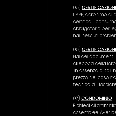
05) 
CERTIFICAZION
L'APE, acronimo di
certifica il consum
obbligatorio per le
hai, nessun problem
06) 
CERTIFICAZIONE
Hai dei documenti
all'epoca della lo
 in assenza di tali informazioni l'acquirente potrebbe chiedere una riduzione del 
prezzo. Nel caso n
tecnico di rilasciare
07) 
CONDOMINIO
Richiedi all'amminis
assemblee. Aver be