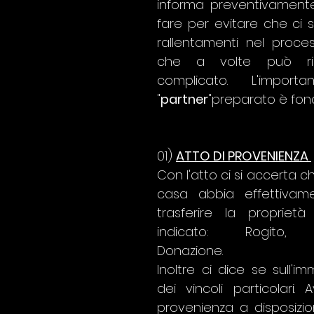
informa preventivamente
fare per evitare che ci s
rallentamenti nel proces
che a volte può risu
complicato. L'impor
"
partner
"preparato è fo
01) 
ATTO DI PROVENIENZA 
Con l'atto ci si accerta c
casa abbia effettivamen
trasferire la proprietà
indicato: Rogito, S
Donazione.
Inoltre ci dice se sull'im
dei vincoli particolari. A
provenienza a disposizio