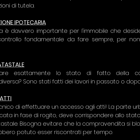
ioni di tutela.
ZIONE IPOTECARIA
ria è davvero importante per l'immobile che desid
 controllo fondamentale da fare sempre, per non
ATASTALE
are esattamente lo stato di fatto della ca
versa? Sono stati fatti dei lavori in passato o dopo
ATTI
ico di effettuare un accesso agli atti! La parte urb
cata in fase di rogito, deve corrispondere allo stato
tastale. Bisogna evitare che la compravendita si blo
bero potuto esser riscontrati per tempo.