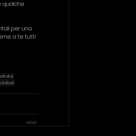
e qualche 
tali per una 
eme a te tutti 
dralai
biliari