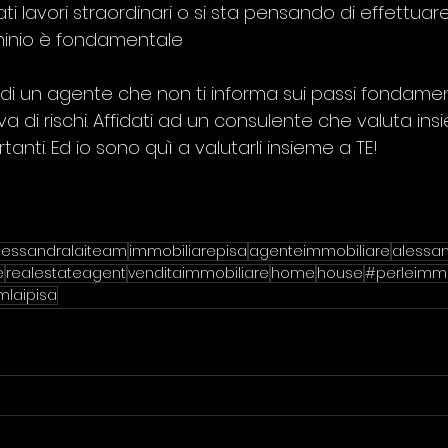
ti lavori straordinari o si sta pensando di effettuar
minio è fondamentale
di un agente che non ti informa sui passi fondamen
 di rischi. Affidati ad un consulente che valuta insi
rtanti. Ed io sono quì a valutarli insieme a TE!
lessandralaiteam
immobiliarepisa
agenteimmobiliare
alessan
e
realestateagent
venditaimmobiliare
home
house
#perleimmo
laipisa