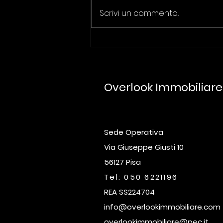
Scrivi un commento...
Organizzazione di inizio
anno: il primo passo per
offrire un servizio
immobiliare migliore
Overlook Immobiliar
Sede Operativa
Via Giuseppe Giusti 10
56127 Pisa
Tel: 050 6221196
REA SS224704
info@overlookimmobiliare.com
overlookimmobiliare@pec.it