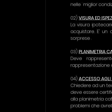
nelle  miglior condiz
02) 
VISURA ED ISPE
La visura ipoteca
acquistare. E' un
sorprese .
03) 
PLANIMETRIA C
Deve rappresent
rappresentazione di
04) 
ACCESSO AGLI 
Chiedere ad un tecn
deve essere certifi
alla planimetria ca
problemi che avreb