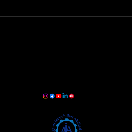
L’importanza della
Il N
mentalità
La R
nell’intermediazione
Suc
immobiliare
e