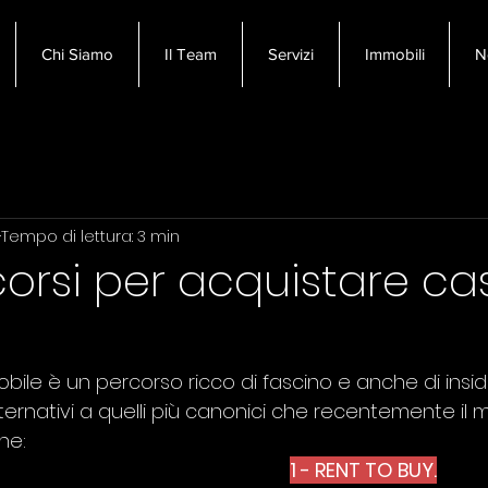
Chi Siamo
Il Team
Servizi
Immobili
N
i prima casa
Immobiliare Pisa
Vendere casa
Tempo di lettura: 3 min
ti Immobiliare
rcorsi per acquistare ca
bile è un percorso ricco di fascino e anche di insid
ternativi a quelli più canonici che recentemente il 
ne: 
1 - RENT TO BUY.