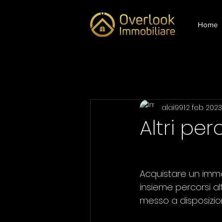
Home
Tutti i post
real estate
mutu
alai991
2 feb 2023
AngeloBarachini
Consulen
Altri pe
Acquistare un immo
insieme percorsi al
messo a disposizio