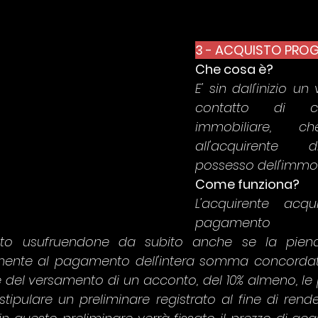
3 - ACQUISTO PRO
Che cosa è? 
E' sin dall'inizio un
contatto di com
immobiliare, ch
all'acquirente 
possesso dell'immob
Come funziona?
L'acquirente acq
pagamento di
elto usufruendone da subito anche se la piena 
mente al pagamento dell'intera somma concordat
e del versamento di un acconto, del 10% almeno, le p
ipulare un preliminare registrato al fine di render