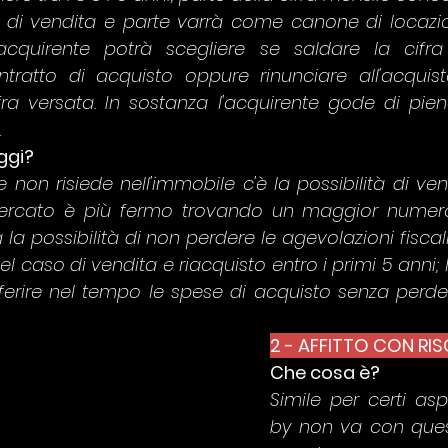
 di vendita e parte varrà come canone di locazion
'acquirente potrà scegliere se saldare la cifr
ntratto di acquisto oppure rinunciare all'acquist
ifra versata. In sostanza l'acquirente gode di pie
.
ggi?
e non risiede nell'immobile c'è la possibilità di ve
 mercato è più fermo trovando un maggior numero 
a la possibilità di non perdere le agevolazioni fiscali
l caso di vendita e riacquisto entro i primi 5 anni; l
ifferire nel tempo le spese di acquisto senza perde
2 - AFFITTO CON RI
Che cosa è? 
Simile per certi aspe
by non va con ques