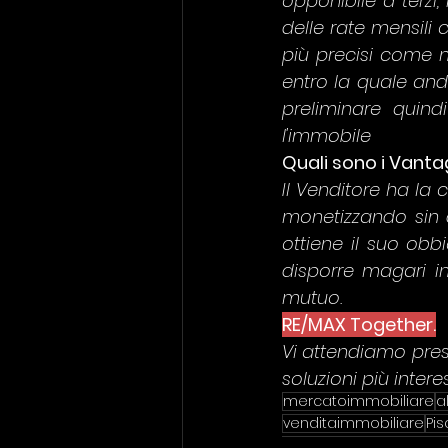
opponibile a terzi;
delle rate mensili 
più precisi come 
entro la quale anda
preliminare quind
l'immobile
Quali sono i Vanta
Il Venditore ha la 
monetizzando sin d
ottiene il suo obbi
disporre magari in
mutuo.
RE/MAX Together.
Vi attendiamo presso
soluzioni più interessanti 
mercatoimmobiliare
a
venditaimmobiliare
Pis