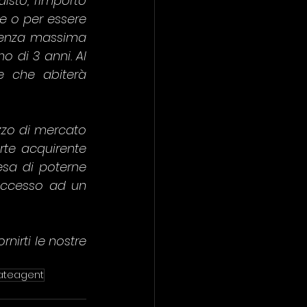
isto, l'importo 
e o per essere 
denza massima 
 di 3 anni. Al 
e che abiterà 
zzo di mercato 
te acquirente 
esa di poterne 
accesso ad un 
nirti le nostre 
ateagent