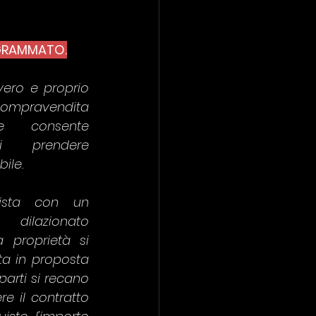
GRAMMATO.
 vero e proprio 
pravendita 
e consente 
di prendere 
ile. 
uista con un 
lazionato 
proprietà si 
a in proposta 
arti si recano 
e il contratto 