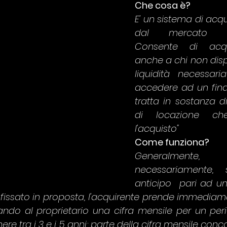
Che cosa è? 
E' un sistema di acqu
dal mercato ang
Consente di acqu
anche a chi non dispo
liquidità necessar
accedere ad un finan
tratta in sostanza di
di locazione ch
l'acquisto" 
Come funziona?
Generalmente
necessariamente, 
anticipo  pari ad un
 fissato in proposta, l'acquirente prende immediam
ando al proprietario una cifra mensile per un per
ere tra i 3 e i 5 anni; parte della cifra mensile conc