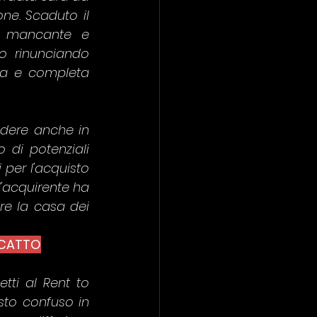
e. Scaduto il 
a mancante e 
o rinunciando 
na e completa 
ndere anche in 
di potenziali 
 per l'acquisto 
'acquirente ha 
re la casa dei 
SCATTO
tti al Rent to 
to confuso in 