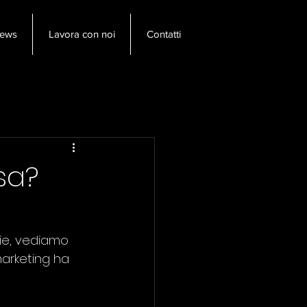
ews
Lavora con noi
Contatti
AlessandraLai
sa?
ie, vediamo 
marketing ha 