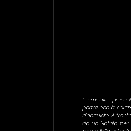
l'immobile presc
perfezionerà sola
d'acquisto. A front
da un Notaio per st