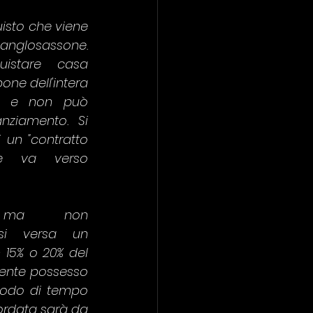
isto che viene 
losassone. 
istare casa 
ne dell'intera 
ia e non può 
ziamento.  Si 
 un "contratto 
e va verso 
, ma non 
si versa un 
 15% o 20% del 
ente possesso 
iodo di tempo 
ordata sarà da 