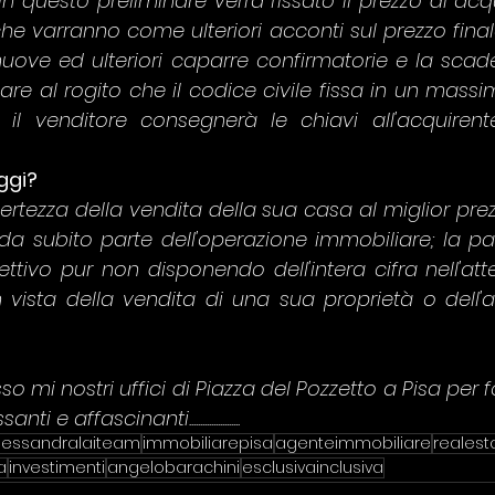
 in questo preliminare verrà fissato il prezzo di acqu
che varranno come ulteriori acconti sul prezzo final
nuove ed ulteriori caparre confirmatorie e la sca
re al rogito che il codice civile fissa in un massimo
i il venditore consegnerà le chiavi all'acquirent
ggi?
certezza della vendita della sua casa al miglior pre
a subito parte dell'operazione immobiliare; la par
ettivo pur non disponendo dell'intera cifra nell'att
 vista della vendita di una sua proprietà o dell'
 mi nostri uffici di Piazza del Pozzetto a Pisa per for
e affascinanti.......................
lessandralaiteam
immobiliarepisa
agenteimmobiliare
realest
a
investimenti
angelobarachini
esclusivainclusiva