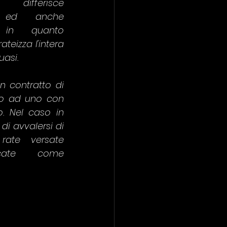
fferisce 
e ed anche 
e in quanto 
ateizza l'intera 
uasi. 
n contratto di 
to ad uno con 
. Nel caso in 
 di avvalersi di 
rate versate 
icate come 