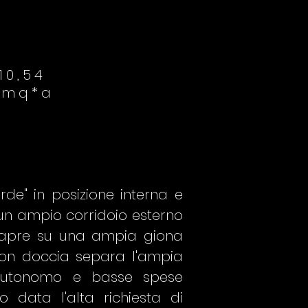
10,54
/mq*a
de" in posizione interna e
da un ampio corridoio esterno
i apre su una ampia giona
 con doccia separa l'ampia
autonomo e basse spese
 data l'alta richiesta di