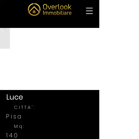
Luce
CITTA':
Pisa
Mq:
140