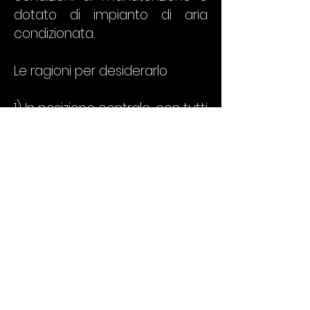
dotato di impianto di aria
condizionata.
Le ragioni per desiderarlo
1) In posizione centrale, con tutti
i servizi a disposizione
2) ristrutturato
3) possibilità della terza
camera
Overlook Immobiliare
Sede Operativa
Via Giuseppe Giusti 10
56127 Pisa