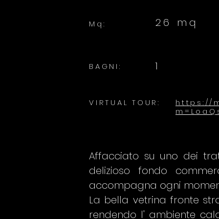
26 mq
Mq:
1
BAGNI:
VIRTUAL TOUR:
https:/
m=LoaQ
Affacciato su uno dei trat
delizioso fondo comme
accompagna ogni momen
La bella vetrina fronte st
rendendo l' ambiente caldo