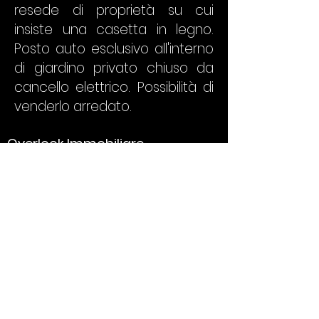
resede di proprietà su cui
insiste una casetta in legno.
Posto auto esclusivo all'interno
di giardino privato chiuso da
cancello elettrico. Possibilità di
venderlo arredato.
Overlook Immobiliare
Sede Operativa
Via Giuseppe Giusti 10
56127 Pisa
Tel:
050 6221196
REA SS224704
info@overlookimmobi
liare.com