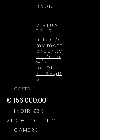
BAGNI:
1
VIRTUAL
TOUR:
https://
my.matt
erport.c
om/sho
w/?
m=QKKa
zm2egB
S
COSTO:
€ 156.000,00
INDIRIZZO:
viale Bonaini
CAMERE
1