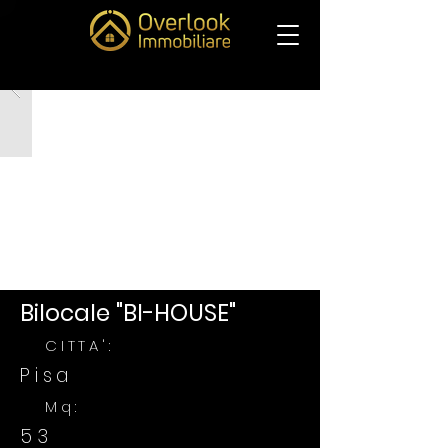
Bilocale "BI-HOUSE"
CITTA':
Pisa
Mq:
53