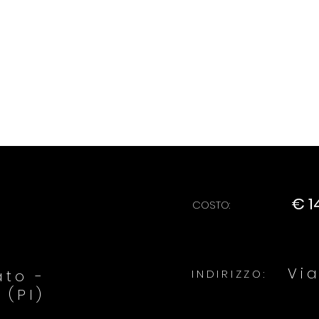
€ 1
COSTO:
Vi
ato -
INDIRIZZO:
 (PI)