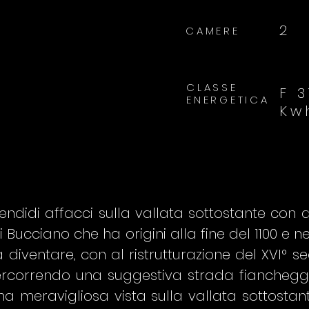
2
CAMERE
CLASSE
F 3
ENERGETICA
Kw
ndidi affacci sulla vallata sottostante con a
i Bucciano che ha origini alla fine del 1100 e n
 diventare, con al ristrutturazione del XVI° s
 percorrendo una suggestiva strada fiancheg
 meravigliosa vista sulla vallata sottostant