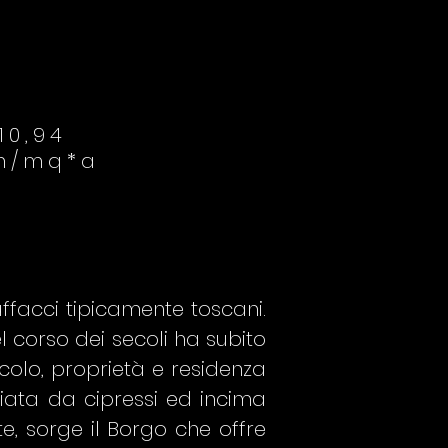
10,94
h/mq*a
ffacci tipicamente toscani.
el corso dei secoli ha subito
ecolo, proprietà e residenza
giata da cipressi ed incima
e, sorge il Borgo che offre